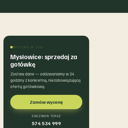
WYCENA W 24H
Mysłowice: sprzedaj za
gotówkę
Zostaw dane — oddzwaniamy w 24
godziny z konkretną, niezobowiązującą
ofertą gotówkową.
Zamów wycenę
ZADZWOŃ TERAZ
574 534 999