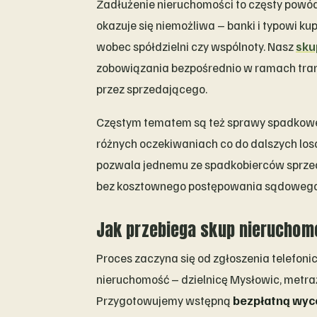
Zadłużenie nieruchomości to częsty powó
okazuje się niemożliwa – banki i typowi ku
wobec spółdzielni czy wspólnoty. Nasz
sku
zobowiązania bezpośrednio w ramach trans
przez sprzedającego.
Częstym tematem są też sprawy spadkowe, 
różnych oczekiwaniach co do dalszych lo
pozwala jednemu ze spadkobierców sprzed
bez kosztownego postępowania sądowego 
Jak przebiega skup nieruchom
Proces zaczyna się od zgłoszenia telefonic
nieruchomość – dzielnicę Mysłowic, metraż
Przygotowujemy wstępną
bezpłatną wyc