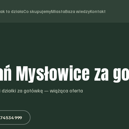
Jak to działa
Co skupujemy
Miasta
Baza wiedzy
Kontakt
ań Mysłowice za g
 działki za gotówkę — wiążąca oferta
74 534 999