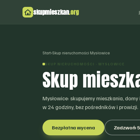
skupmieszkan
.org
Start
›
Skup nieruchomości Mysłowice
SKUP NIERUCHOMOŚCI · MYSŁOWICE
Skup mieszk
Mysłowice: skupujemy mieszkania, domy i
w 24 godziny, bez pośredników i prowizji.
Bezpłatna wycena
Zadzwoń: 5