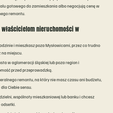
kalu gotowego do zamieszkania albo negocjują cenę w
lnego remontu.
 właścicielom nieruchomości w
odzinie i mieszkasz poza Mysłowicami, przez co trudno
 na miejscu.
ta w aglomeracji śląskiej lub poza region i
homość przed przeprowadzką.
alnego remontu, na który nie masz czasu ani budżetu,
dla Ciebie sensu.
ielni, wspólnoty mieszkaniowej lub banku i chcesz
odsetki.