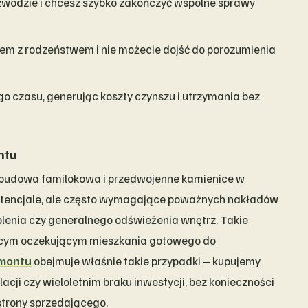
ozwodzie i chcesz szybko zakończyć wspólne sprawy
zem z rodzeństwem i nie możecie dojść do porozumienia
go czasu, generując koszty czynszu i utrzymania bez
ntu
abudowa familokowa i przedwojenne kamienice w
otencjale, ale często wymagające poważnych nakładów
plenia czy generalnego odświeżenia wnętrz. Takie
jącym oczekującym mieszkania gotowego do
emontu
obejmuje właśnie takie przypadki – kupujemy
acji czy wieloletnim braku inwestycji, bez konieczności
strony sprzedającego.