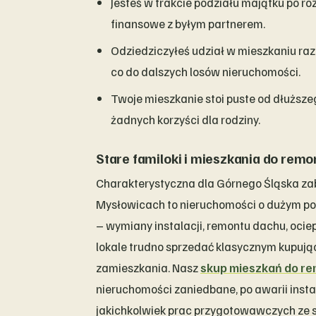
Jesteś w trakcie podziału majątku po r
finansowe z byłym partnerem.
Odziedziczyłeś udział w mieszkaniu ra
co do dalszych losów nieruchomości.
Twoje mieszkanie stoi puste od dłuższe
żadnych korzyści dla rodziny.
Stare familoki i mieszkania do remo
Charakterystyczna dla Górnego Śląska z
Mysłowicach to nieruchomości o dużym p
– wymiany instalacji, remontu dachu, ocie
lokale trudno sprzedać klasycznym kupu
zamieszkania. Nasz
skup mieszkań do r
nieruchomości zaniedbane, po awarii instal
jakichkolwiek prac przygotowawczych ze 