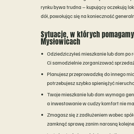
rynku bywa trudna – kupujący oczekują lo
dół, powołując się na konieczność genera
Sytuacje, w których pomagamy
Mysłowicach
Odziedziczyłeś mieszkanie lub dom po r
Ci samodzielnie zorganizować sprzedaż
Planujesz przeprowadzkę do innego mias
potrzebujesz szybko spieniężyć nieruc
Twoje mieszkanie lub dom wymaga gener
a inwestowanie w cudzy komfort nie ma 
Zmagasz się z zadłużeniem wobec spółdz
zamknąć sprawę zanim narosną kolejne 