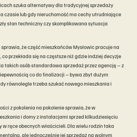
icach szuka alternatywy dla tradycyjnej sprzedaży
na czasie lub gdy nieruchomość ma cechy utrudniające
 zły stan techniczny czy skomplikowana sytuacja
c sprawia, że część mieszkańców Mysłowic pracuje na
 co przekłada się na częstsze niż gdzie indziej decyzje
la takich osób standardowa sprzedaż przez agencję – z
iepewnością co do finalizacji – bywa zbyt dużym
dy równolegle trzeba szukać nowego mieszkania i
ci z pokolenia na pokolenie sprawia, że w
szkania i domy z instalacjami sprzed kilkudziesięciu
y w ręce obecnych właścicieli. Dla wielu rodzin taka
ntalną, ale jednocześnie jej sprzedaż na wolnym